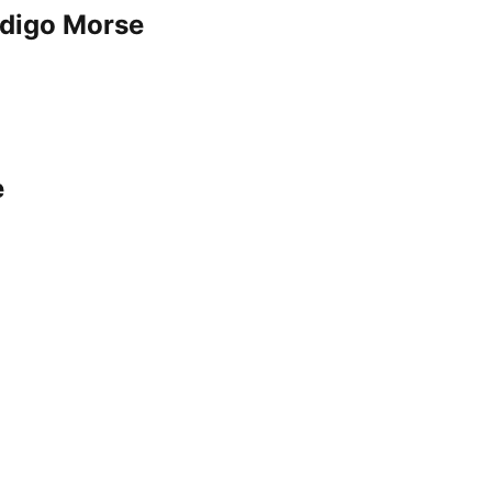
ódigo Morse
e