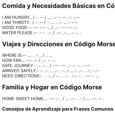
Comida y Necesidades Básicas en C
I AM HUNGRY
.. / .- -- / .... ..- -. --. .-. -.--
I AM THIRSTY
.. / .- -- / - .... .. .-. ... - -.--
GOOD FOOD
--. --- --- -.. / ..-. --- --- -..
WATER PLEASE
.-- .- - . .-. / .--. .-.. . .- ... .
Viajes y Direcciones en Código Mors
WHERE IS
.-- .... . .-. . / .. ...
HOW FAR
.... --- .-- / ..-. .- .-.
SAFE JOURNEY
... .- ..-. . / .--- --- ..- .-. -. . -.--
ARRIVED SAFELY
.- .-. .-. .. ...- . -.. / ... .- ..-. . .-.. -.--
NEED DIRECTIONS
-. . . -.. / -.. .. .-. . -.-. - .. --- -. ...
Familia y Hogar en Código Morse
HOME SWEET HOME
.... --- -- . / ... .-- . . - / .... --- -- .
Consejos de Aprendizaje para Frases Comunes