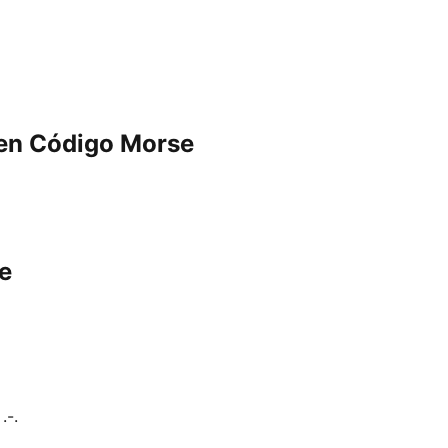
 en Código Morse
e
 .-.