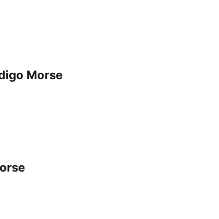
ódigo Morse
orse