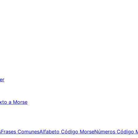
er
xto a Morse
s
Frases Comunes
Alfabeto Código Morse
Números Código 