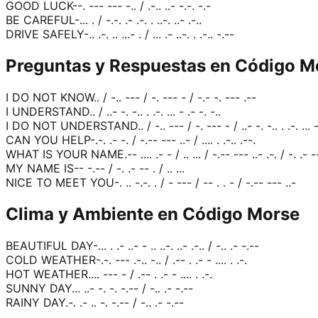
GOOD LUCK
--. --- --- -.. / .-.. ..- -.-. -.-
BE CAREFUL
-... . / -.-. .- .-. . ..-. ..- .-..
DRIVE SAFELY
-.. .-. .. ...- . / ... .- ..-. . .-.. -.--
Preguntas y Respuestas en Código M
I DO NOT KNOW
.. / -.. --- / -. --- - / -.- -. --- .--
I UNDERSTAND
.. / ..- -. -.. . .-. ... - .- -. -..
I DO NOT UNDERSTAND
.. / -.. --- / -. --- - / ..- -. -.. . .-. ... 
CAN YOU HELP
-.-. .- -. / -.-- --- ..- / .... . .-.. .--.
WHAT IS YOUR NAME
.-- .... .- - / .. ... / -.-- --- ..- .-. / -. .- -
MY NAME IS
-- -.-- / -. .- -- . / .. ...
NICE TO MEET YOU
-. .. -.-. . / - --- / -- . . - / -.-- --- ..-
Clima y Ambiente en Código Morse
BEAUTIFUL DAY
-... . .- ..- - .. ..-. ..- .-.. / -.. .- -.--
COLD WEATHER
-.-. --- .-.. -.. / .-- . .- - .... . .-.
HOT WEATHER
.... --- - / .-- . .- - .... . .-.
SUNNY DAY
... ..- -. -. -.-- / -.. .- -.--
RAINY DAY
.-. .- .. -. -.-- / -.. .- -.--