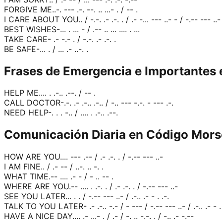
FORGIVE ME
..-. --- .-. --. .. ...- . / -- .
I CARE ABOUT YOU
.. / -.-. .- .-. . / .- -... --- ..- - / -.-- --- ..-
BEST WISHES
-... . ... - / .-- .. ... .... . ...
TAKE CARE
- .- -.- . / -.-. .- .-. .
BE SAFE
-... . / ... .- ..-. .
Frases de Emergencia e Importantes
HELP ME
.... . .-.. .--. / -- .
CALL DOCTOR
-.-. .- .-.. .-.. / -.. --- -.-. - --- .-.
NEED HELP
-. . . -.. / .... . .-.. .--.
Comunicación Diaria en Código Mors
HOW ARE YOU
.... --- .-- / .- .-. . / -.-- --- ..-
I AM FINE
.. / .- -- / ..-. .. -. .
WHAT TIME
.-- .... .- - / - .. -- .
WHERE ARE YOU
.-- .... . .-. . / .- .-. . / -.-- --- ..-
SEE YOU LATER
... . . / -.-- --- ..- / .-.. .- - . .-.
TALK TO YOU LATER
- .- .-.. -.- / - --- / -.-- --- ..- / .-.. .- - .
HAVE A NICE DAY
.... .- ...- . / .- / -. .. -.-. . / -.. .- -.--