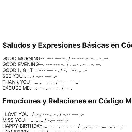
Saludos y Expresiones Básicas en C
GOOD MORNING
--. --- --- -.. / -- --- .-. -. .. -. --.
GOOD EVENING
--. --- --- -.. / . ...- . -. .. -. --.
GOOD NIGHT
--. --- --- -.. / -. .. --. .... -
SEE YOU
... . . / -.-- --- ..-
THANK YOU
- .... .- -. -.- / -.-- --- ..-
EXCUSE ME
. -..- -.-. ..- ... . / -- .
Emociones y Relaciones en Código M
I LOVE YOU
.. / .-.. --- ...- . / -.-- --- ..-
MISS YOU
-- .. ... ... / -.-- --- ..-
HAPPY BIRTHDAY
.... .- .--. .--. -.-- / -... .. .-. - .... -.. .- -.--
I AM SORRY
.. / .- -- / ... --- .-. .-. -.--