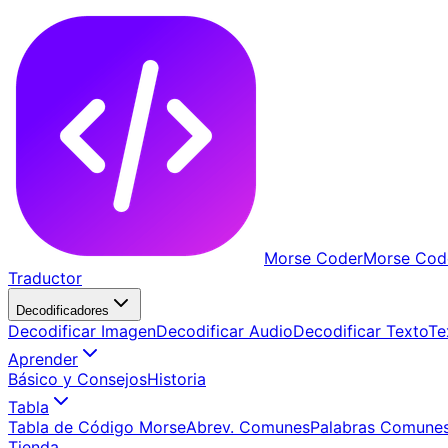
Morse Coder
Morse Cod
Traductor
Decodificadores
Decodificar Imagen
Decodificar Audio
Decodificar Texto
Te
Aprender
Básico y Consejos
Historia
Tabla
Tabla de Código Morse
Abrev. Comunes
Palabras Comune
Tienda