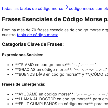
todas las tablas de código morse
codigo morse compl
Frases Esenciales de Código Morse 
Domina más de 70 frases esenciales de código morse org
nuestro
tabla de código morse
Categorías Clave de Frases:
Expresiones Sociales:
• **TE AMO en código morse**: "- . / .- -- ---"
• **GRACIAS en código morse**: "--. .-. .- -.-. .. .- ..."
• **BUENOS DÍAS en código morse** y **¿CÓMO E
Frases de Emergencia:
• **AYÚDAME en código morse**: ".- -.-- ..- -.. .- -- .
• **LLAMA AL DOCTOR en código morse** para em
• **FELIZ CUMPLEAÑOS en código morse** para ce