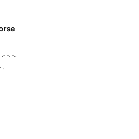
orse
- .- -. -..
- .