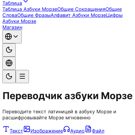
Таблица
Таблица Азбуки Морзе
Общие Сокращения
Общие
Слова
Общие Фразы
Алфавит Азбуки Морзе
Цифры
Азбуки Морзе
Магазин
Переводчик азбуки Морзе
Переводите текст латиницей в азбуку Морзе и
расшифровывайте Морзе мгновенно
Текст
Изображение
Аудио
Файл