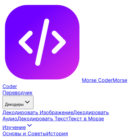
Morse Coder
Morse
Coder
Переводчик
Декодеры
Декодировать Изображение
Декодировать
Аудио
Декодировать Текст
Текст в Морзе
Изучение
Основы и Советы
История