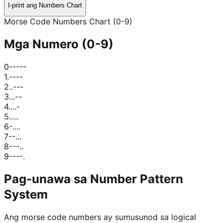
I-print ang Numbers Chart
Morse Code Numbers Chart (0-9)
Mga Numero (0-9)
0
-----
1
.----
2
..---
3
...--
4
....-
5
.....
6
-....
7
--...
8
---..
9
----.
Pag-unawa sa Number Pattern
System
Ang morse code numbers ay sumusunod sa logical