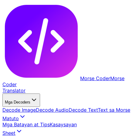
Morse Coder
Morse
Coder
Translator
Mga Decoders
Decode Image
Decode Audio
Decode Text
Text sa Morse
Matuto
Mga Batayan at Tips
Kasaysayan
Sheet