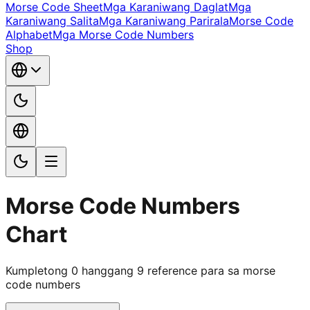
Morse Code Sheet
Mga Karaniwang Daglat
Mga
Karaniwang Salita
Mga Karaniwang Parirala
Morse Code
Alphabet
Mga Morse Code Numbers
Shop
Morse Code Numbers
Chart
Kumpletong 0 hanggang 9 reference para sa morse
code numbers