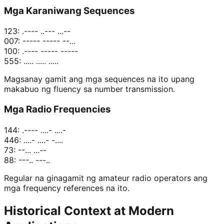
Mga Karaniwang Sequences
123: .---- ..--- ...--
007: ----- ----- --...
100: .---- ----- -----
555: ..... ..... .....
Magsanay gamit ang mga sequences na ito upang
makabuo ng fluency sa number transmission.
Mga Radio Frequencies
144: .---- ....- ....-
446: ....- ....- -....
73: --... ...--
88: ---.. ---..
Regular na ginagamit ng amateur radio operators ang
mga frequency references na ito.
Historical Context at Modern