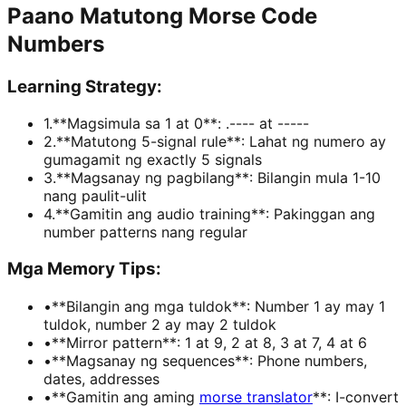
Paano Matutong Morse Code
Numbers
Learning Strategy:
1
.
**Magsimula sa 1 at 0**: .---- at -----
2
.
**Matutong 5-signal rule**: Lahat ng numero ay
gumagamit ng exactly 5 signals
3
.
**Magsanay ng pagbilang**: Bilangin mula 1-10
nang paulit-ulit
4
.
**Gamitin ang audio training**: Pakinggan ang
number patterns nang regular
Mga Memory Tips:
•
**Bilangin ang mga tuldok**: Number 1 ay may 1
tuldok, number 2 ay may 2 tuldok
•
**Mirror pattern**: 1 at 9, 2 at 8, 3 at 7, 4 at 6
•
**Magsanay ng sequences**: Phone numbers,
dates, addresses
•
**Gamitin ang aming
morse translator
**: I-convert